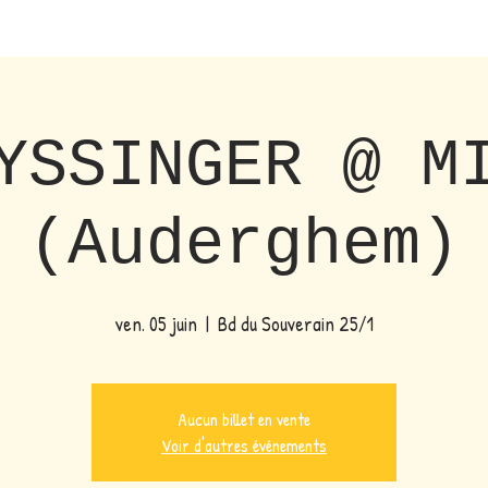
YSSINGER @ M
(Auderghem)
ven. 05 juin
  |  
Bd du Souverain 25/1
Aucun billet en vente
Voir d'autres événements